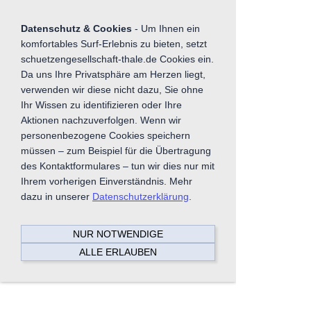
Sie betrachten gegenwärtig eine Version der
Website, die für mobile Geräte optimiert wurde.
Datenschutz & Cookies
- Um Ihnen ein
komfortables Surf-Erlebnis zu bieten, setzt
Zur Desktop-Version
schuetzengesellschaft-thale.de Cookies ein.
Da uns Ihre Privatsphäre am Herzen liegt,
Hinweis nicht mehr anzeigen
verwenden wir diese nicht dazu, Sie ohne
Ihr Wissen zu identifizieren oder Ihre
Navigation einblenden
Aktionen nachzuverfolgen. Wenn wir
personenbezogene Cookies speichern
Suchen
müssen – zum Beispiel für die Übertragung
des Kontaktformulares – tun wir dies nur mit
Ihrem vorherigen Einverständnis. Mehr
dazu in unserer
Datenschutzerklärung
.
NUR NOTWENDIGE
ALLE ERLAUBEN